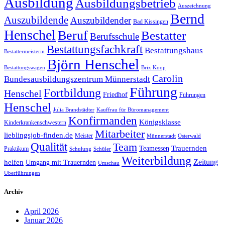
Ausbildung
Ausbildungsbetrieb
Auszeichnung
Bernd
Auszubildende
Auszubildender
Bad Kissingen
Henschel
Beruf
Bestatter
Berufsschule
Bestattungsfachkraft
Bestattungshaus
Bestattermeisterin
Björn Henschel
Bestattungswagen
Brix Koop
Carolin
Bundesausbildungszentrum Münnerstadt
Führung
Fortbildung
Henschel
Friedhof
Führungen
Henschel
Julia Brandstädter
Kauffrau für Büromanagement
Konfirmanden
Königsklasse
Kinderkrankenschwestern
Mitarbeiter
lieblingsjob-finden.de
Meister
Münnerstadt
Osterwald
Qualität
Team
Trauernden
Teamessen
Praktikum
Schulung
Schüler
Weiterbildung
Zeitung
helfen
Umgang mit Trauernden
Umschau
Überführungen
Archiv
April 2026
Januar 2026