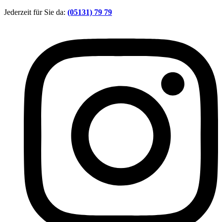
Zum
Jederzeit für Sie da:
(05131) 79 79
Inhalt
springen