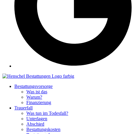
Bestattungsvorsorge
Was ist das
Warum?
Finanzierung
Trauerfall
Was tun im Todesfall?
Unterlagen
Abschied
Bestattungskosten