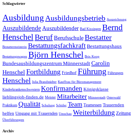
Schlagwörter
Ausbildung
Ausbildungsbetrieb
Auszeichnung
Bernd
Auszubildende
Auszubildender
Bad Kissingen
Henschel
Beruf
Bestatter
Berufsschule
Bestattungsfachkraft
Bestattungshaus
Bestattermeisterin
Björn Henschel
Bestattungswagen
Brix Koop
Carolin
Bundesausbildungszentrum Münnerstadt
Führung
Fortbildung
Henschel
Friedhof
Führungen
Henschel
Julia Brandstädter
Kauffrau für Büromanagement
Konfirmanden
Königsklasse
Kinderkrankenschwestern
Mitarbeiter
lieblingsjob-finden.de
Meister
Münnerstadt
Osterwald
Qualität
Team
Trauernden
Teamessen
Praktikum
Schulung
Schüler
Weiterbildung
Zeitung
helfen
Umgang mit Trauernden
Umschau
Überführungen
Archiv