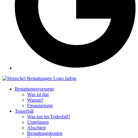
Bestattungsvorsorge
Was ist das
Warum?
Finanzierung
Trauerfall
Was tun im Todesfall?
Unterlagen
Abschied
Bestattungskosten