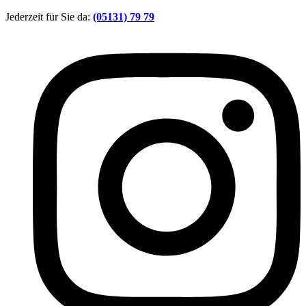
Zum
Jederzeit für Sie da:
(05131) 79 79
Inhalt
springen