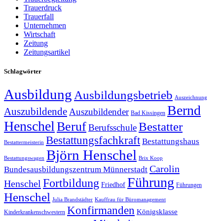
Trauerdruck
Trauerfall
Unternehmen
Wirtschaft
Zeitung
Zeitungsartikel
Schlagwörter
Ausbildung
Ausbildungsbetrieb
Auszeichnung
Bernd
Auszubildende
Auszubildender
Bad Kissingen
Henschel
Beruf
Bestatter
Berufsschule
Bestattungsfachkraft
Bestattungshaus
Bestattermeisterin
Björn Henschel
Bestattungswagen
Brix Koop
Carolin
Bundesausbildungszentrum Münnerstadt
Führung
Fortbildung
Henschel
Friedhof
Führungen
Henschel
Julia Brandstädter
Kauffrau für Büromanagement
Konfirmanden
Königsklasse
Kinderkrankenschwestern