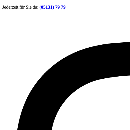
Zum
Jederzeit für Sie da:
(05131) 79 79
Inhalt
springen