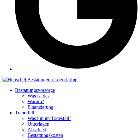
Bestattungsvorsorge
Was ist das
Warum?
Finanzierung
Trauerfall
Was tun im Todesfall?
Unterlagen
Abschied
Bestattungskosten