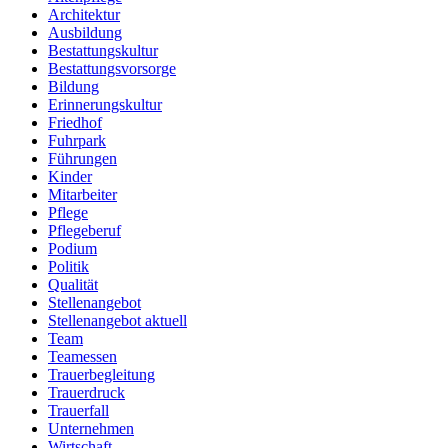
Architektur
Ausbildung
Bestattungskultur
Bestattungsvorsorge
Bildung
Erinnerungskultur
Friedhof
Fuhrpark
Führungen
Kinder
Mitarbeiter
Pflege
Pflegeberuf
Podium
Politik
Qualität
Stellenangebot
Stellenangebot aktuell
Team
Teamessen
Trauerbegleitung
Trauerdruck
Trauerfall
Unternehmen
Wirtschaft