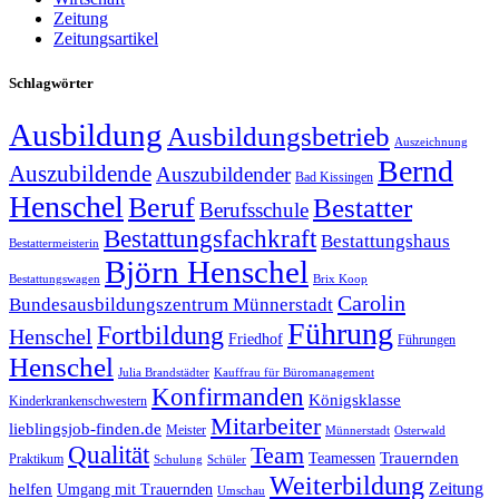
Zeitung
Zeitungsartikel
Schlagwörter
Ausbildung
Ausbildungsbetrieb
Auszeichnung
Bernd
Auszubildende
Auszubildender
Bad Kissingen
Henschel
Beruf
Bestatter
Berufsschule
Bestattungsfachkraft
Bestattungshaus
Bestattermeisterin
Björn Henschel
Bestattungswagen
Brix Koop
Carolin
Bundesausbildungszentrum Münnerstadt
Führung
Fortbildung
Henschel
Friedhof
Führungen
Henschel
Julia Brandstädter
Kauffrau für Büromanagement
Konfirmanden
Königsklasse
Kinderkrankenschwestern
Mitarbeiter
lieblingsjob-finden.de
Meister
Münnerstadt
Osterwald
Qualität
Team
Trauernden
Teamessen
Praktikum
Schulung
Schüler
Weiterbildung
Zeitung
helfen
Umgang mit Trauernden
Umschau