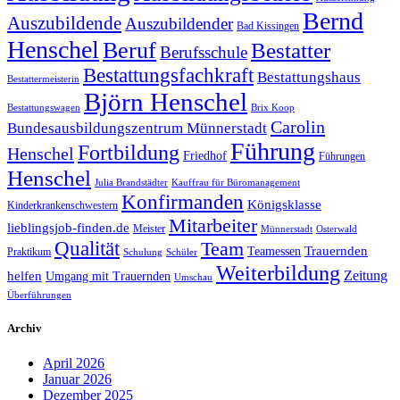
Bernd
Auszubildende
Auszubildender
Bad Kissingen
Henschel
Beruf
Bestatter
Berufsschule
Bestattungsfachkraft
Bestattungshaus
Bestattermeisterin
Björn Henschel
Bestattungswagen
Brix Koop
Carolin
Bundesausbildungszentrum Münnerstadt
Führung
Fortbildung
Henschel
Friedhof
Führungen
Henschel
Julia Brandstädter
Kauffrau für Büromanagement
Konfirmanden
Königsklasse
Kinderkrankenschwestern
Mitarbeiter
lieblingsjob-finden.de
Meister
Münnerstadt
Osterwald
Qualität
Team
Trauernden
Teamessen
Praktikum
Schulung
Schüler
Weiterbildung
Zeitung
helfen
Umgang mit Trauernden
Umschau
Überführungen
Archiv
April 2026
Januar 2026
Dezember 2025