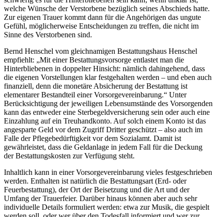
welche Wünsche der Verstorbene bezüglich seines Abschieds hatte.
Zur eigenen Trauer kommt dann für die Angehörigen das ungute
Gefühl, möglicherweise Entscheidungen zu treffen, die nicht im
Sinne des Verstorbenen sind.
Bernd Henschel vom gleichnamigen Bestattungshaus Henschel
empfiehlt: „Mit einer Bestattungsvorsorge entlastet man die
Hinterbliebenen in doppelter Hinsicht: nämlich dahingehend, dass
die eigenen Vorstellungen klar festgehalten werden – und eben auch
finanziell, denn die monetäre Absicherung der Bestattung ist
elementarer Bestandteil einer Vorsorgevereinbarung.“ Unter
Berücksichtigung der jeweiligen Lebensumstände des Vorsorgenden
kann das entweder eine Sterbegeldversicherung sein oder auch eine
Einzahlung auf ein Treuhandkonto. Auf solch einem Konto ist das
angesparte Geld vor dem Zugriff Dritter geschützt – also auch im
Falle der Pflegebedürftigkeit vor dem Sozialamt. Damit ist
gewährleistet, dass die Geldanlage in jedem Fall für die Deckung
der Bestattungskosten zur Verfügung steht.
Inhaltlich kann in einer Vorsorgevereinbarung vieles festgeschrieben
werden. Enthalten ist natürlich die Bestattungsart (Erd- oder
Feuerbestattung), der Ort der Beisetzung und die Art und der
Umfang der Trauerfeier. Darüber hinaus können aber auch sehr
individuelle Details formuliert werden: etwa zur Musik, die gespielt
werden soll, oder wer über den Todesfall informiert und wer zur