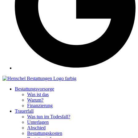
Bestattungsvorsorge
Was ist das
Warum?
Finanzierung
Trauerfall
Was tun im Todesfall?
Unterlagen
Abschied
Bestattungskosten