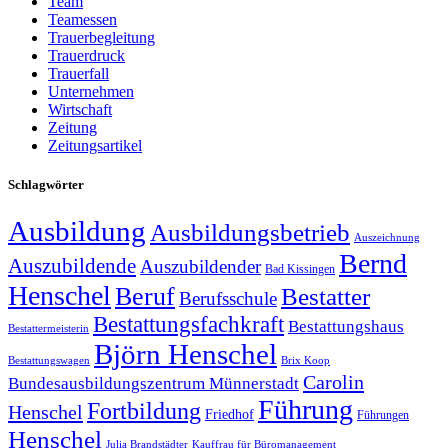
Team
Teamessen
Trauerbegleitung
Trauerdruck
Trauerfall
Unternehmen
Wirtschaft
Zeitung
Zeitungsartikel
Schlagwörter
Ausbildung
Ausbildungsbetrieb
Auszeichnung
Bernd
Auszubildende
Auszubildender
Bad Kissingen
Henschel
Beruf
Bestatter
Berufsschule
Bestattungsfachkraft
Bestattungshaus
Bestattermeisterin
Björn Henschel
Bestattungswagen
Brix Koop
Carolin
Bundesausbildungszentrum Münnerstadt
Führung
Fortbildung
Henschel
Friedhof
Führungen
Henschel
Julia Brandstädter
Kauffrau für Büromanagement