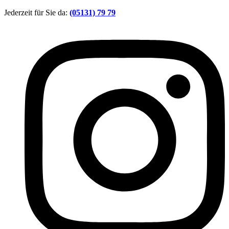
Zum
Jederzeit für Sie da:
(05131) 79 79
Inhalt
springen