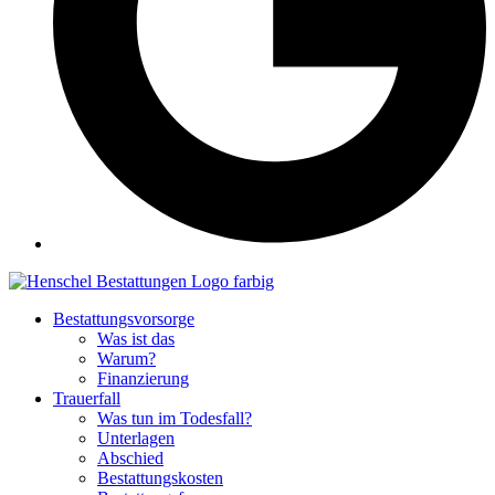
Bestattungsvorsorge
Was ist das
Warum?
Finanzierung
Trauerfall
Was tun im Todesfall?
Unterlagen
Abschied
Bestattungskosten