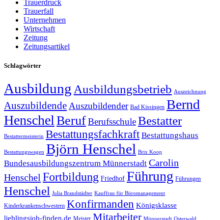
Trauerdruck
Trauerfall
Unternehmen
Wirtschaft
Zeitung
Zeitungsartikel
Schlagwörter
Ausbildung
Ausbildungsbetrieb
Auszeichnung
Bernd
Auszubildende
Auszubildender
Bad Kissingen
Henschel
Beruf
Bestatter
Berufsschule
Bestattungsfachkraft
Bestattungshaus
Bestattermeisterin
Björn Henschel
Bestattungswagen
Brix Koop
Carolin
Bundesausbildungszentrum Münnerstadt
Führung
Fortbildung
Henschel
Friedhof
Führungen
Henschel
Julia Brandstädter
Kauffrau für Büromanagement
Konfirmanden
Königsklasse
Kinderkrankenschwestern
Mitarbeiter
lieblingsjob-finden.de
Meister
Münnerstadt
Osterwald