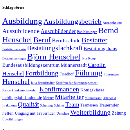
Schlagwörter
Ausbildung
Ausbildungsbetrieb
Auszeichnung
Bernd
Auszubildende
Auszubildender
Bad Kissingen
Henschel
Beruf
Bestatter
Berufsschule
Bestattungsfachkraft
Bestattungshaus
Bestattermeisterin
Björn Henschel
Bestattungswagen
Brix Koop
Carolin
Bundesausbildungszentrum Münnerstadt
Führung
Fortbildung
Henschel
Friedhof
Führungen
Henschel
Julia Brandstädter
Kauffrau für Büromanagement
Konfirmanden
Königsklasse
Kinderkrankenschwestern
Mitarbeiter
lieblingsjob-finden.de
Meister
Münnerstadt
Osterwald
Qualität
Team
Trauernden
Teamessen
Praktikum
Schulung
Schüler
Weiterbildung
Zeitung
helfen
Umgang mit Trauernden
Umschau
Überführungen