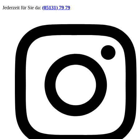
Zum
Jederzeit für Sie da:
(05131) 79 79
Inhalt
springen