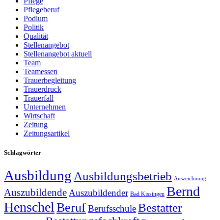
Pflege
Pflegeberuf
Podium
Politik
Qualität
Stellenangebot
Stellenangebot aktuell
Team
Teamessen
Trauerbegleitung
Trauerdruck
Trauerfall
Unternehmen
Wirtschaft
Zeitung
Zeitungsartikel
Schlagwörter
Ausbildung
Ausbildungsbetrieb
Auszeichnung
Bernd
Auszubildende
Auszubildender
Bad Kissingen
Henschel
Beruf
Bestatter
Berufsschule