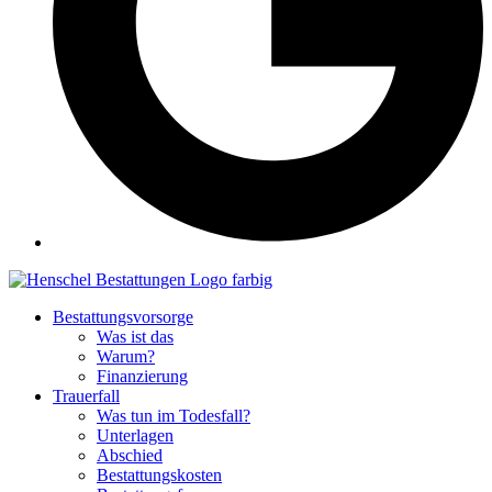
Bestattungsvorsorge
Was ist das
Warum?
Finanzierung
Trauerfall
Was tun im Todesfall?
Unterlagen
Abschied
Bestattungskosten