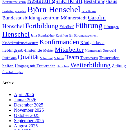
Bestattungsfachkraft
Bestattungshaus
Bestattermeisterin
Björn Henschel
Bestattungswagen
Brix Koop
Carolin
Bundesausbildungszentrum Münnerstadt
Führung
Fortbildung
Henschel
Friedhof
Führungen
Henschel
Julia Brandstädter
Kauffrau für Büromanagement
Konfirmanden
Königsklasse
Kinderkrankenschwestern
Mitarbeiter
lieblingsjob-finden.de
Meister
Münnerstadt
Osterwald
Qualität
Team
Trauernden
Teamessen
Praktikum
Schulung
Schüler
Weiterbildung
Zeitung
helfen
Umgang mit Trauernden
Umschau
Überführungen
Archiv
April 2026
Januar 2026
Dezember 2025
November 2025
Oktober 2025
September 2025
August 2025