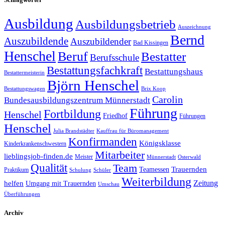
Ausbildung
Ausbildungsbetrieb
Auszeichnung
Bernd
Auszubildende
Auszubildender
Bad Kissingen
Henschel
Beruf
Bestatter
Berufsschule
Bestattungsfachkraft
Bestattungshaus
Bestattermeisterin
Björn Henschel
Bestattungswagen
Brix Koop
Carolin
Bundesausbildungszentrum Münnerstadt
Führung
Fortbildung
Henschel
Friedhof
Führungen
Henschel
Julia Brandstädter
Kauffrau für Büromanagement
Konfirmanden
Königsklasse
Kinderkrankenschwestern
Mitarbeiter
lieblingsjob-finden.de
Meister
Münnerstadt
Osterwald
Qualität
Team
Trauernden
Teamessen
Praktikum
Schulung
Schüler
Weiterbildung
Zeitung
helfen
Umgang mit Trauernden
Umschau
Überführungen
Archiv