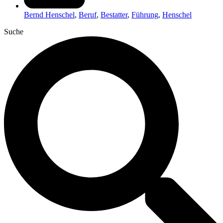
Bernd Henschel
,
Beruf
,
Bestatter
,
Führung
,
Henschel
Suche