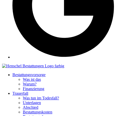
Bestattungsvorsorge
Was ist das
Warum?
Finanzierung
Trauerfall
Was tun im Todesfall?
Unterlagen
Abschied
Bestattungskosten